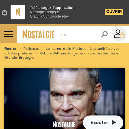
Téléchargez l'application
OUVRIR
Nostalgie Belgique
Gratuit - Sur Google Play
>
NL
Radios
Podcasts
Le journal de la Musique - L'actualité de vos
artistes préférés
Robbie Williams fait jeu égal avec les Beatles en
Grande-Bretagne
Ecouter