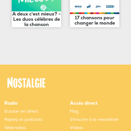
A deux c'est mieux? -
17 chansons pour
Les duos célèbres de
changer le monde
la chanson
Radio
Accès direct
Ecouter en direct
Mag
Replay et podcasts
S'inscrire à la newsletter
Webradios
Vidéos