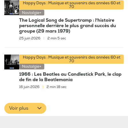
Happy Days : Musique et souvenirs des années 60 et
70
Nostalgie+
The Logical Song de Supertramp : l'histoire
personnelle derrière le plus grand succès du
groupe (29 mars 1979)
25 juin 2026
|
2 min 5 sec
Happy Days : Musique et souvenirs des années 60 et
70
Nostalgie+
1966 : Les Beatles au Candlestick Park, le clap
de fin de la Beatlemania
16 juin 2026
|
2 min 18 sec
Voir plus