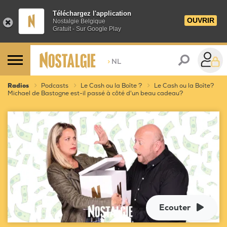
Téléchargez l'application
OUVRIR
Nostalgie Belgique
Gratuit - Sur Google Play
>
NL
Radios
Podcasts
Le Cash ou la Boîte ?
Le Cash ou la Boîte?
Michael de Bastogne est-il passé à côté d'un beau cadeau?
Ecouter