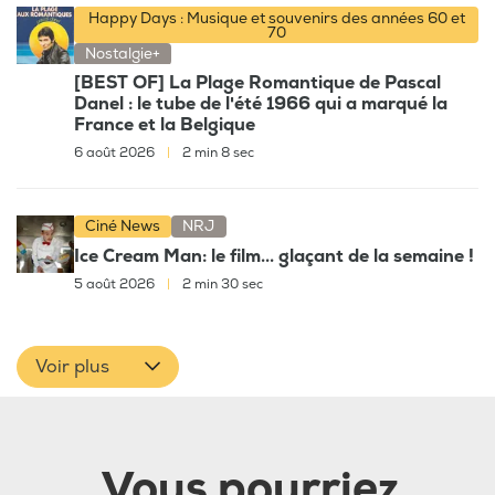
Happy Days : Musique et souvenirs des années 60 et
70
Nostalgie+
[BEST OF] La Plage Romantique de Pascal
Danel : le tube de l'été 1966 qui a marqué la
France et la Belgique
6 août 2026
|
2 min 8 sec
Ciné News
NRJ
Ice Cream Man: le film... glaçant de la semaine !
5 août 2026
|
2 min 30 sec
Voir plus
Vous pourriez