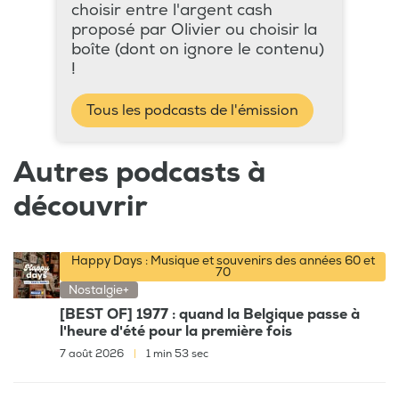
choisir entre l'argent cash
proposé par Olivier ou choisir la
boîte (dont on ignore le contenu)
!
Tous les podcasts de l'émission
Autres podcasts à
découvrir
Happy Days : Musique et souvenirs des années 60 et
70
Nostalgie+
[BEST OF] 1977 : quand la Belgique passe à
l'heure d'été pour la première fois
7 août 2026
|
1 min 53 sec