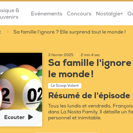
sique &
Evénements
Concours
Nostalgie+
Q
uvenirs
t
Sa famille l'ignore ? Elle surprend tout le monde !
3 février 2025
|
2 min 4 sec
Sa famille l'ignore
le monde !
Le Scoop Volant
Résumé de l'épisode
Tous les lundis et vendredis, Franço
dans La Nosta Family. Il détaille un fai
Ecouter
personnel et inimitable.