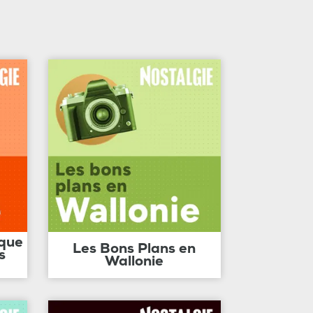
ique
Les Bons Plans en
s
Wallonie