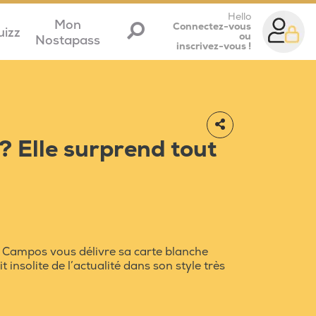
Hello
Mon
Connectez-vous
uizz
ou
Nostapass
inscrivez-vous !
 ? Elle surprend tout
is Campos vous délivre sa carte blanche
t insolite de l’actualité dans son style très