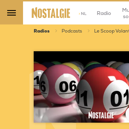
Mu
Radio
>
NL
so
Radios
Podcasts
Le Scoop Volan