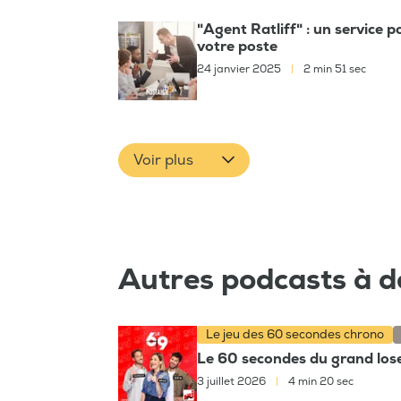
"Agent Ratliff" : un service 
votre poste
24 janvier 2025
|
2 min 51 sec
Voir plus
Autres podcasts à d
Le jeu des 60 secondes chrono
Le 60 secondes du grand loser
3 juillet 2026
|
4 min 20 sec