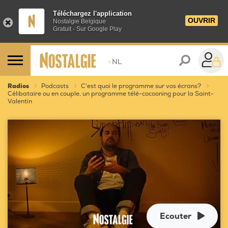
Téléchargez l'application
OUVRIR
Nostalgie Belgique
Gratuit - Sur Google Play
>
NL
Radios
Podcasts
C'est quoi le programme sur vos écrans?
Célibataire ou en couple, un programme télé-cocooning pour la Saint-
Valentin
Ecouter