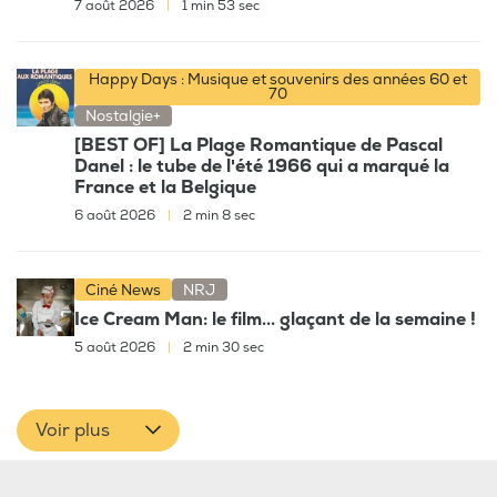
7 août 2026
|
1 min 53 sec
Happy Days : Musique et souvenirs des années 60 et
70
Nostalgie+
[BEST OF] La Plage Romantique de Pascal
Danel : le tube de l'été 1966 qui a marqué la
France et la Belgique
6 août 2026
|
2 min 8 sec
Ciné News
NRJ
Ice Cream Man: le film... glaçant de la semaine !
5 août 2026
|
2 min 30 sec
Voir plus