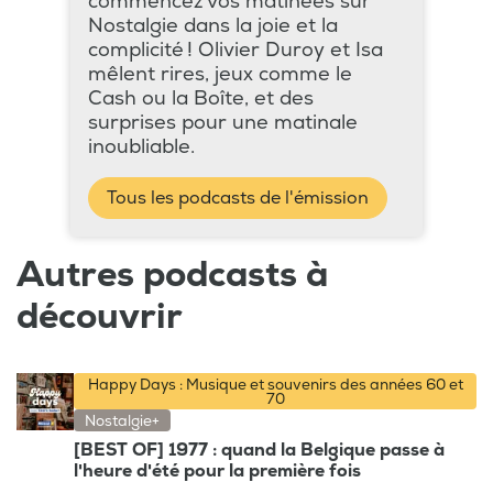
commencez vos matinées sur
Nostalgie dans la joie et la
complicité ! Olivier Duroy et Isa
mêlent rires, jeux comme le
Cash ou la Boîte, et des
surprises pour une matinale
inoubliable.
Tous les podcasts de l'émission
Autres podcasts à
découvrir
Happy Days : Musique et souvenirs des années 60 et
70
Nostalgie+
[BEST OF] 1977 : quand la Belgique passe à
l'heure d'été pour la première fois