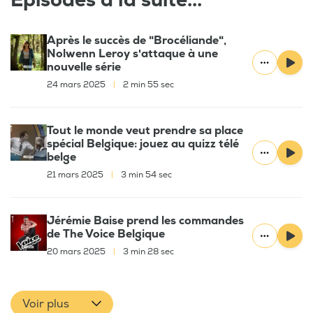
Épisodes à la suite...
Après le succès de "Brocéliande",
Nolwenn Leroy s'attaque à une
nouvelle série
24 mars 2025
|
2 min 55 sec
Tout le monde veut prendre sa place
spécial Belgique: jouez au quizz télé
belge
21 mars 2025
|
3 min 54 sec
Jérémie Baise prend les commandes
de The Voice Belgique
20 mars 2025
|
3 min 28 sec
Voir plus