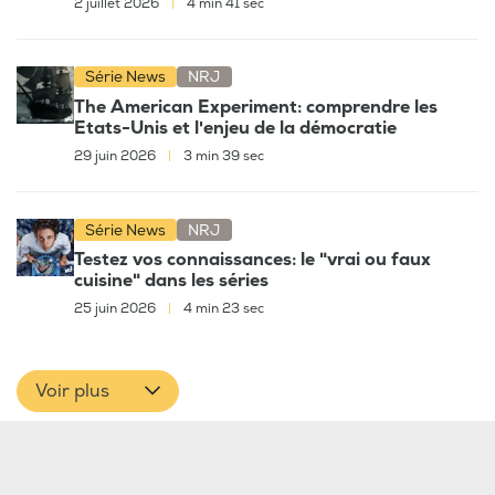
2 juillet 2026
|
4 min 41 sec
Série News
NRJ
The American Experiment: comprendre les
Etats-Unis et l'enjeu de la démocratie
29 juin 2026
|
3 min 39 sec
Série News
NRJ
Testez vos connaissances: le "vrai ou faux
cuisine" dans les séries
25 juin 2026
|
4 min 23 sec
Voir plus