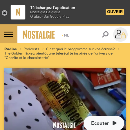
Téléchargez l'application
OUVRIR
Nostalgie Belgique
Gratuit - Sur Google Play
>
NL
Radios
Podcasts
C'est quoi le programme sur vos écrans?
The Golden Ticket: bientôt une téléréalité inspirée de l'univers de
"Charlie et la chocolaterie"
Ecouter