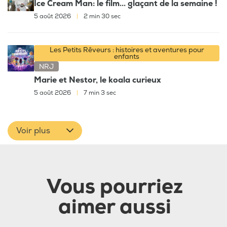
Ice Cream Man: le film... glaçant de la semaine !
5 août 2026
|
2 min 30 sec
Les Petits Rêveurs : histoires et aventures pour
enfants
NRJ
Marie et Nestor, le koala curieux
5 août 2026
|
7 min 3 sec
Voir plus
Vous pourriez
aimer aussi