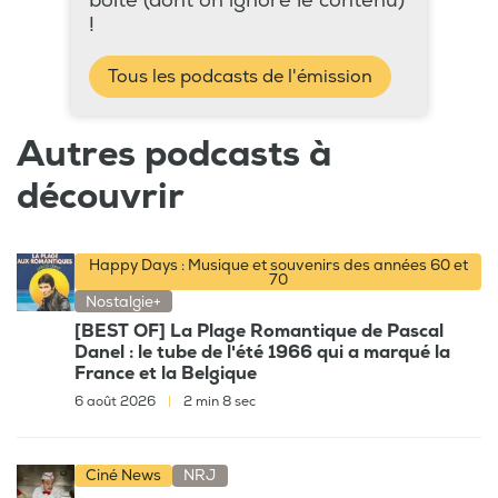
boîte (dont on ignore le contenu)
!
Tous les podcasts de l'émission
Autres podcasts à
découvrir
Happy Days : Musique et souvenirs des années 60 et
70
Nostalgie+
[BEST OF] La Plage Romantique de Pascal
Danel : le tube de l'été 1966 qui a marqué la
France et la Belgique
6 août 2026
|
2 min 8 sec
Ciné News
NRJ