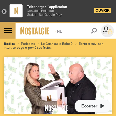
Téléchargez l'application
OUVRIR
Nostalgie Belgique
Gratuit - Sur Google Play
>
NL
Radios
Podcasts
Le Cash ou la Boîte ?
Tania a suivi son
intuition et ça a porté ses fruits!
Ecouter