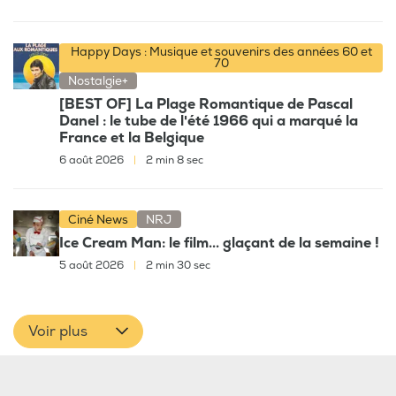
Happy Days : Musique et souvenirs des années 60 et
70
Nostalgie+
[BEST OF] La Plage Romantique de Pascal
Danel : le tube de l'été 1966 qui a marqué la
France et la Belgique
6 août 2026
|
2 min 8 sec
Ciné News
NRJ
Ice Cream Man: le film... glaçant de la semaine !
5 août 2026
|
2 min 30 sec
Voir plus