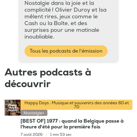
Nostalgie dans la joie et la
complicité ! Olivier Duroy et Isa
mêlent rires, jeux comme le
Cash ou la Boîte, et des
surprises pour une matinale
inoubliable.
Tous les podcasts de l'émission
Autres podcasts à
découvrir
Happy Days : Musique et souvenirs des années 60 et
70
Nostalgie+
[BEST OF] 1977 : quand la Belgique passe à
l'heure d'été pour la première fois
7 août 2026
|
1 min 53 sec