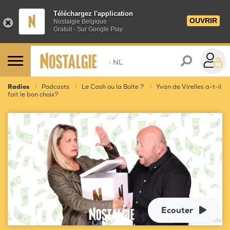
Téléchargez l'application
OUVRIR
Nostalgie Belgique
Gratuit - Sur Google Play
>
NL
Radios
Podcasts
Le Cash ou la Boîte ?
Yvan de Virelles a-t-il
fait le bon choix?
Ecouter