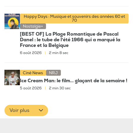
Happy Days : Musique et souvenirs des années 60 et
70
Nostalgie+
[BEST OF] La Plage Romantique de Pascal
Danel : le tube de l'été 1966 qui a marqué la
France et la Belgique
6 août 2026
|
2 min 8 sec
Ciné News
NRJ
Ice Cream Man: le film... glaçant de la semaine !
5 août 2026
|
2 min 30 sec
Voir plus