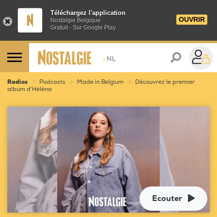
Téléchargez l'application
OUVRIR
Nostalgie Belgique
Gratuit - Sur Google Play
>
NL
Radios
Podcasts
Made in Belgium
Découvrez le premier
album d'Héléna
Ecouter