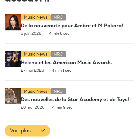
Music News
NRJ
De la nouveauté pour Ambre et M Pokora!
5 juin 2026
|
4 min 6 sec
Music News
NRJ
Helena et les American Music Awards
27 mai 2026
|
4 min 1 sec
Music News
NRJ
Des nouvelles de la Star Academy et de Tayc!
20 mai 2026
|
4 min 9 sec
Voir plus