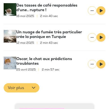
Des tasses de café responsables
d'une.. rupture !
16 mai 2025
|
2 min 40 sec
Un nuage de fumée très particulier
crée la panique en Turquie
12 mai 2025
|
2 min 43 sec
Oscar, le chat aux prédictions
troublantes
25 avril 2025
|
2 min 57 sec
Voir plus