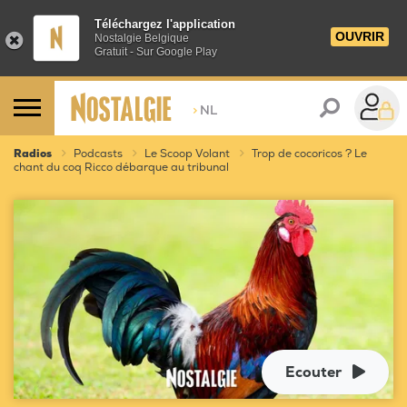
Téléchargez l'application
OUVRIR
Nostalgie Belgique
Gratuit - Sur Google Play
>
NL
Radios
Podcasts
Le Scoop Volant
Trop de cocoricos ? Le
chant du coq Ricco débarque au tribunal
Ecouter