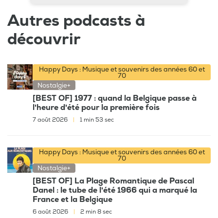
Autres podcasts à
découvrir
Happy Days : Musique et souvenirs des années 60 et
70
Nostalgie+
[BEST OF] 1977 : quand la Belgique passe à
l'heure d'été pour la première fois
7 août 2026
|
1 min 53 sec
Happy Days : Musique et souvenirs des années 60 et
70
Nostalgie+
[BEST OF] La Plage Romantique de Pascal
Danel : le tube de l'été 1966 qui a marqué la
France et la Belgique
6 août 2026
|
2 min 8 sec