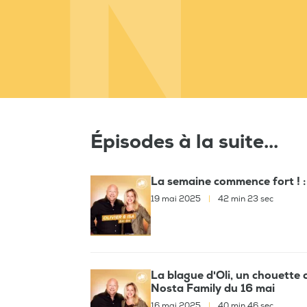
Épisodes à la suite...
La semaine commence fort ! : 
19 mai 2025
|
42 min 23 sec
La blague d'Oli, un chouette 
Nosta Family du 16 mai
16 mai 2025
|
40 min 46 sec