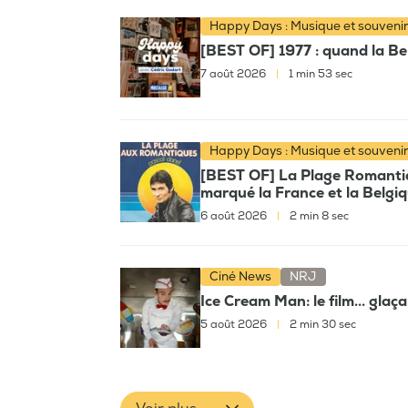
Happy Days : Musique et souveni
[BEST OF] 1977 : quand la Bel
7 août 2026
|
1 min 53 sec
Happy Days : Musique et souveni
[BEST OF] La Plage Romantiqu
marqué la France et la Belgi
6 août 2026
|
2 min 8 sec
Ciné News
NRJ
Ice Cream Man: le film... glaç
5 août 2026
|
2 min 30 sec