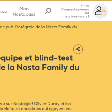
Hello
Mon
Connectez-vous
uizz
ou
Nostapass
inscrivez-vous !
de pub: l'intégrale de la Nosta Family du
quipe et blind-test
de la Nosta Family du
 » sur Nostalgie ! Olivier Duroy et Isa
la Boîte, et anecdotes qui égayent vos