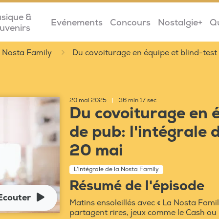
sique &
Evénements
Concours
Nostalgie+
Q
uvenirs
la Nosta Family
Du covoiturage en équipe et blind-test 
20 mai 2025
|
36 min 17 sec
Du covoiturage en é
de pub: l'intégrale 
20 mai
L'intégrale de la Nosta Family
Résumé de l'épisode
Ecouter
Matins ensoleillés avec « La Nosta Family
partagent rires, jeux comme le Cash ou 