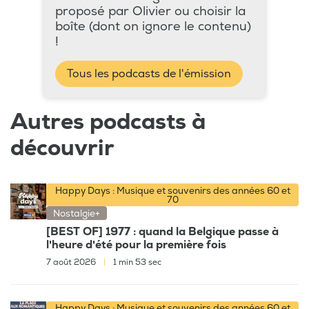
proposé par Olivier ou choisir la
boîte (dont on ignore le contenu)
!
Tous les podcasts de l'émission
Autres podcasts à
découvrir
Happy Days : Musique et souvenirs des années 60 et
70
Nostalgie+
[BEST OF] 1977 : quand la Belgique passe à
l'heure d'été pour la première fois
7 août 2026
|
1 min 53 sec
Happy Days : Musique et souvenirs des années 60 et