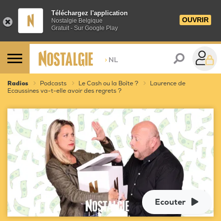
Téléchargez l'application
OUVRIR
Nostalgie Belgique
Gratuit - Sur Google Play
>
NL
Radios
Podcasts
Le Cash ou la Boîte ?
Laurence de
Ecaussines va-t-elle avoir des regrets ?
Ecouter