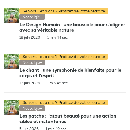
Seniors... et alors ? Profitez de votre retraite
Nostalgie+
Le Design Humain : une boussole pour s'aligner
avec sa véritable nature
19 juin 2026
|
1 min 44 sec
Seniors... et alors ? Profitez de votre retraite
Nostalgie+
Le chant : une symphonie de bienfaits pour le
corps et l'esprit
12 juin 2026
|
1 min 48 sec
Seniors... et alors ? Profitez de votre retraite
Nostalgie+
Les patchs : l'atout beauté pour une action
ciblée et instantanée
5 juin 2026
|
1 min 40 sec