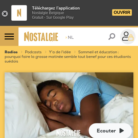
Téléchargez l'application
OUVRIR
Nostalgie Belgique
Gratuit - Sur Google Play
>
NL
Radios
Podcasts
Y'a de l'idée
Sommeil et éducation :
pourquoi faire la grasse matinée semble tout benef pour ces étudiants
suédois
Ecouter