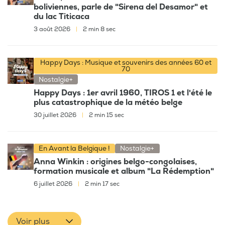
boliviennes, parle de "Sirena del Desamor" et
du lac Titicaca
3 août 2026
|
2 min 8 sec
Happy Days : Musique et souvenirs des années 60 et
70
Nostalgie+
Happy Days : 1er avril 1960, TIROS 1 et l'été le
plus catastrophique de la météo belge
30 juillet 2026
|
2 min 15 sec
En Avant la Belgique !
Nostalgie+
Anna Winkin : origines belgo-congolaises,
formation musicale et album "La Rédemption"
6 juillet 2026
|
2 min 17 sec
Voir plus