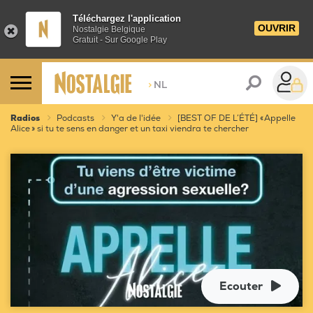
Téléchargez l'application
OUVRIR
Nostalgie Belgique
Gratuit - Sur Google Play
>
NL
Radios
Podcasts
Y'a de l'idée
[BEST OF DE L’ÉTÉ] « Appelle
Alice » si tu te sens en danger et un taxi viendra te chercher
Ecouter