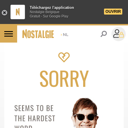
Téléchargez l'application
OUVRIR
Nostalgie Belgique
Gratuit - Sur Google Play
>
NL
SORRY