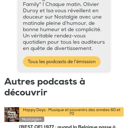
Family" ! Chaque matin, Olivier
Duroy et Isa vous réveillent en
douceur sur Nostalgie avec une
matinale pleine d’humour, de
bonne humeur et de complicité.
Un véritable rendez-vous
quotidien pour tous les auditeurs
en quête de divertissement.
Tous les podcasts de l'émission
Autres podcasts à
découvrir
Happy Days : Musique et souvenirs des années 60 et
70
Nostalgie+
[BEST OF] 1977 : quand la Belgique passe à