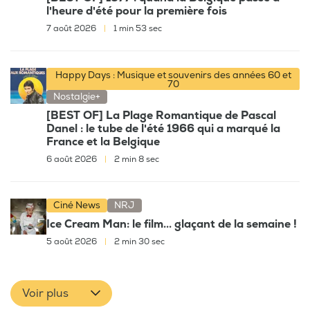
l'heure d'été pour la première fois
7 août 2026
|
1 min 53 sec
Happy Days : Musique et souvenirs des années 60 et
70
Nostalgie+
[BEST OF] La Plage Romantique de Pascal
Danel : le tube de l'été 1966 qui a marqué la
France et la Belgique
6 août 2026
|
2 min 8 sec
Ciné News
NRJ
Ice Cream Man: le film... glaçant de la semaine !
5 août 2026
|
2 min 30 sec
Voir plus