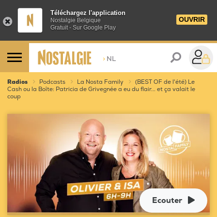
Téléchargez l'application
OUVRIR
Nostalgie Belgique
Gratuit - Sur Google Play
>
NL
Radios
Podcasts
La Nosta Family
(BEST OF de l'été) Le
Cash ou la Boîte: Patricia de Grivegnée a eu du flair... et ça valait le
coup
Ecouter