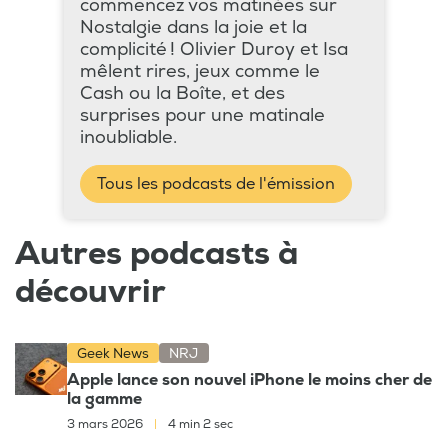
commencez vos matinées sur
Nostalgie dans la joie et la
complicité ! Olivier Duroy et Isa
mêlent rires, jeux comme le
Cash ou la Boîte, et des
surprises pour une matinale
inoubliable.
Tous les podcasts de l'émission
Autres podcasts à
découvrir
Geek News
NRJ
Apple lance son nouvel iPhone le moins cher de
la gamme
3 mars 2026
|
4 min 2 sec