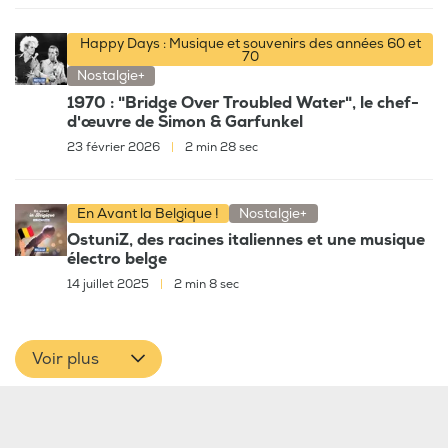
Happy Days : Musique et souvenirs des années 60 et
70
Nostalgie+
1970 : "Bridge Over Troubled Water", le chef-
d'œuvre de Simon & Garfunkel
23 février 2026
|
2 min 28 sec
En Avant la Belgique !
Nostalgie+
OstuniZ, des racines italiennes et une musique
électro belge
14 juillet 2025
|
2 min 8 sec
Voir plus