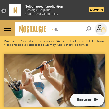
Téléchargez l'application
OUVRIR
Nostalgie Belgique
Gratuit - Sur Google Play
>
NL
Radios
Podcasts
Le réveil de l'Artisan
« Le réveil de l’artisan
» : les pralines (et glaces !) de Chimay, une histoire de famille
Ecouter