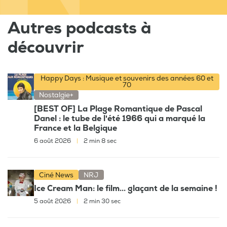
Autres podcasts à
découvrir
Happy Days : Musique et souvenirs des années 60 et
70
Nostalgie+
[BEST OF] La Plage Romantique de Pascal
Danel : le tube de l'été 1966 qui a marqué la
France et la Belgique
6 août 2026
|
2 min 8 sec
Ciné News
NRJ
Ice Cream Man: le film... glaçant de la semaine !
5 août 2026
|
2 min 30 sec