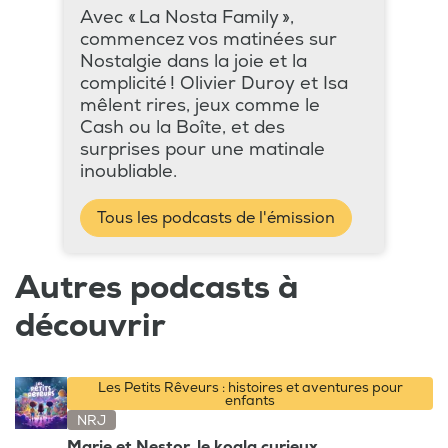
Avec « La Nosta Family »,
commencez vos matinées sur
Nostalgie dans la joie et la
complicité ! Olivier Duroy et Isa
mêlent rires, jeux comme le
Cash ou la Boîte, et des
surprises pour une matinale
inoubliable.
Tous les podcasts de l'émission
Autres podcasts à
découvrir
Les Petits Rêveurs : histoires et aventures pour
enfants
NRJ
Marie et Nestor, le koala curieux