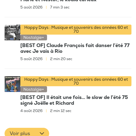
5 août 2026
|
7 min 3 sec
Happy Days : Musique et souvenirs des années 60 et
70
Nostalgie+
[BEST OF] Claude François fait danser l’été 77
avec Je vais à Rio
5 août 2026
|
2 min 20 sec
Happy Days : Musique et souvenirs des années 60 et
70
Nostalgie+
[BEST OF] Il était une fois… le slow de l’été 75
signé Joëlle et Richard
4 août 2026
|
2 min 12 sec
Voir plus