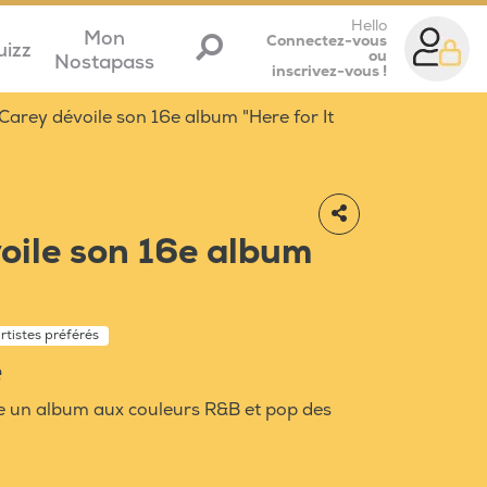
Hello
Mon
Connectez-vous
uizz
ou
Nostapass
inscrivez-vous !
Carey dévoile son 16e album "Here for It
oile son 16e album
artistes préférés
e
e un album aux couleurs R&B et pop des