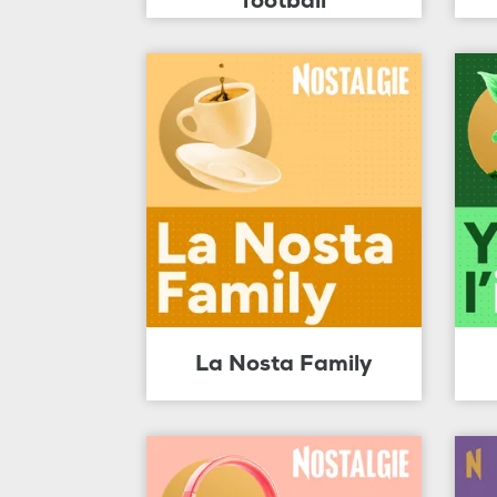
football
La Nosta Family