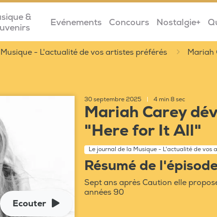
sique &
Evénements
Concours
Nostalgie+
Q
uvenirs
 Musique - L'actualité de vos artistes préférés
Mariah 
30 septembre 2025
|
4 min 8 sec
Mariah Carey dév
"Here for It All"
Le journal de la Musique - L'actualité de vos 
Résumé de l'épisod
Sept ans après Caution elle propos
années 90
Ecouter