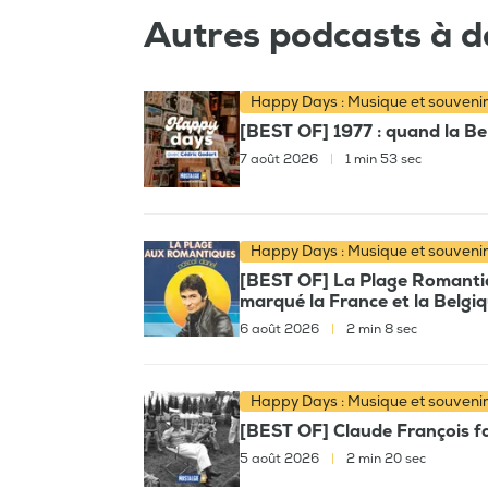
Autres podcasts à d
Happy Days : Musique et souveni
[BEST OF] 1977 : quand la Bel
7 août 2026
|
1 min 53 sec
Happy Days : Musique et souveni
[BEST OF] La Plage Romantiqu
marqué la France et la Belgi
6 août 2026
|
2 min 8 sec
Happy Days : Musique et souveni
[BEST OF] Claude François fai
5 août 2026
|
2 min 20 sec