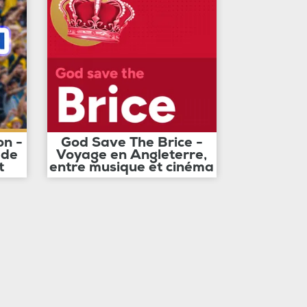
on -
God Save The Brice -
 de
Voyage en Angleterre,
t
entre musique et cinéma