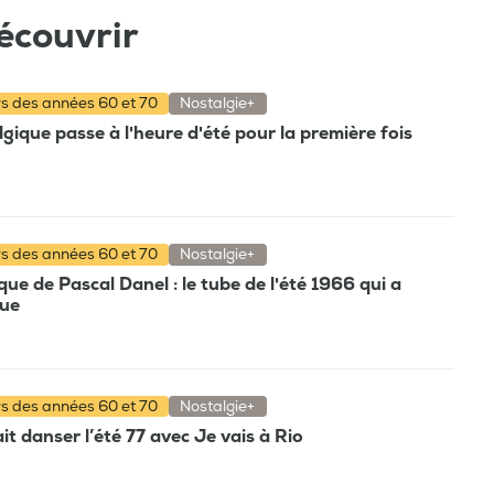
écouvrir
rs des années 60 et 70
Nostalgie+
gique passe à l'heure d'été pour la première fois
rs des années 60 et 70
Nostalgie+
e de Pascal Danel : le tube de l'été 1966 qui a
que
rs des années 60 et 70
Nostalgie+
t danser l’été 77 avec Je vais à Rio