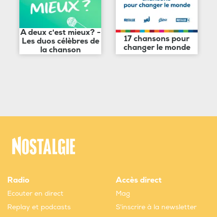
A deux c'est mieux? -
17 chansons pour
Les duos célèbres de
changer le monde
la chanson
Radio
Accès direct
Ecouter en direct
Mag
Replay et podcasts
S'inscrire à la newsletter