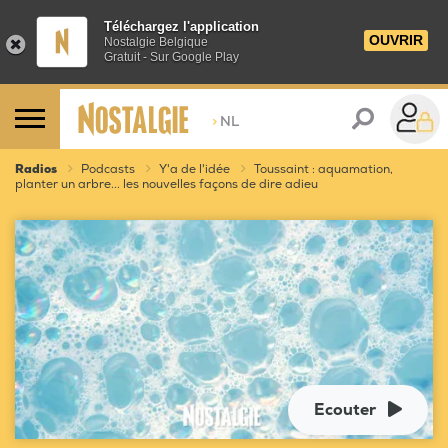
Téléchargez l'application
OUVRIR
Nostalgie Belgique
Gratuit - Sur Google Play
>
NL
Radios
Podcasts
Y'a de l'idée
Toussaint : aquamation,
planter un arbre... les nouvelles façons de dire adieu
Ecouter