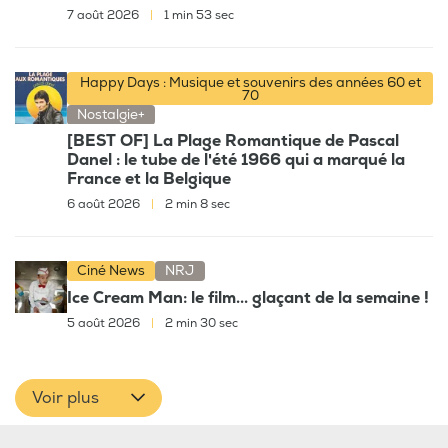
7 août 2026
|
1 min 53 sec
Happy Days : Musique et souvenirs des années 60 et
70
Nostalgie+
[BEST OF] La Plage Romantique de Pascal
Danel : le tube de l'été 1966 qui a marqué la
France et la Belgique
6 août 2026
|
2 min 8 sec
Ciné News
NRJ
Ice Cream Man: le film... glaçant de la semaine !
5 août 2026
|
2 min 30 sec
Voir plus