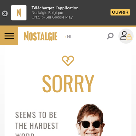
Téléchargez l'application
OUVRIR
Nostalgie Belgique
Gratuit - Sur Google Play
>
NL
SORRY