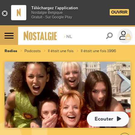
Téléchargez l'application
OUVRIR
Nostalgie Belgique
Gratuit - Sur Google Play
>
NL
Radios
Podcasts
Il était une fois
Il était une fois 1996
Ecouter