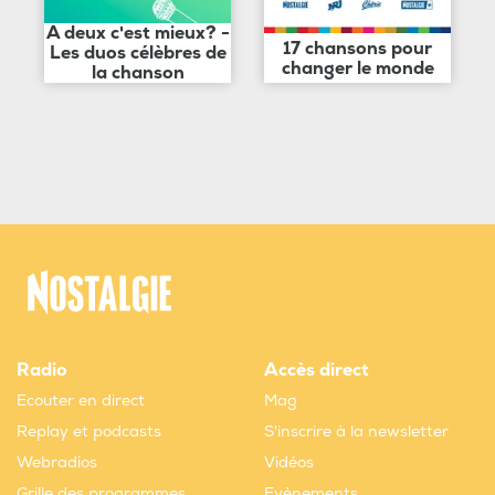
A deux c'est mieux? -
17 chansons pour
Les duos célèbres de
changer le monde
la chanson
Radio
Accès direct
Ecouter en direct
Mag
Replay et podcasts
S'inscrire à la newsletter
Webradios
Vidéos
Grille des programmes
Evènements