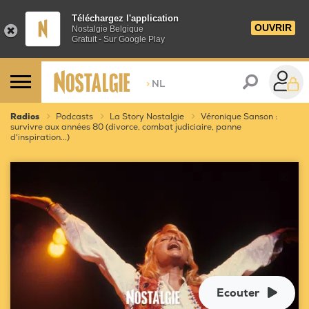
Téléchargez l'application
OUVRIR
Nostalgie Belgique
Gratuit - Sur Google Play
>
NL
Radios
Podcasts
La Story Nostalgie
Véronique Sanson :
survivre aux années 80 (divorce, combat judiciaire, panne
d'inspiration...)
Ecouter