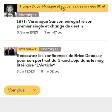
Happy Days : Musique et souvenirs des années 60 et
70
Nostalgie+
1971 : Véronique Sanson enregistre son
premier single et change de destin
6 février 2025
|
3 min 47 sec
Interviews
Nostalgie+
Réécoutez les confidences de Brice Depasse
pour son portrait du Grand Jojo dans le mag
littéraire "L'Article"
3 avril 2023
|
8 min 52 sec
Voir plus