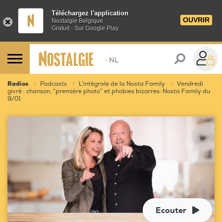
Téléchargez l'application
OUVRIR
Nostalgie Belgique
Gratuit - Sur Google Play
>
NL
Radios
Podcasts
L'intégrale de la Nosta Family
Vendredi
givré : chanson, “première photo” et phobies bizarres: Nosta Family du
9/01
Ecouter