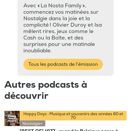
Avec « La Nosta Family »,
commencez vos matinées sur
Nostalgie dans la joie et la
complicité ! Olivier Duroy et Isa
mêlent rires, jeux comme le
Cash ou la Boîte, et des
surprises pour une matinale
inoubliable.
Tous les podcasts de l'émission
Autres podcasts à
découvrir
Happy Days : Musique et souvenirs des années 60 et
70
Nostalgie+