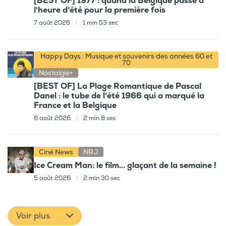
[BEST OF] 1977 : quand la Belgique passe à
l'heure d'été pour la première fois
7 août 2026
|
1 min 53 sec
Happy Days : Musique et souvenirs des années 60 et
70
Nostalgie+
[BEST OF] La Plage Romantique de Pascal
Danel : le tube de l'été 1966 qui a marqué la
France et la Belgique
6 août 2026
|
2 min 8 sec
Ciné News
NRJ
Ice Cream Man: le film... glaçant de la semaine !
5 août 2026
|
2 min 30 sec
Voir plus