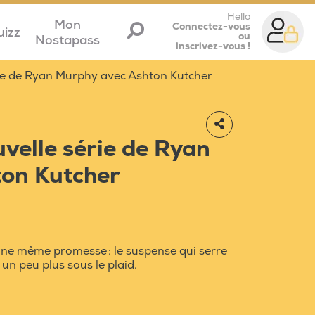
Hello
Mon
Connectez-vous
uizz
ou
Nostapass
inscrivez-vous !
rie de Ryan Murphy avec Ashton Kutcher
uvelle série de Ryan
on Kutcher
une même promesse : le suspense qui serre
 un peu plus sous le plaid.