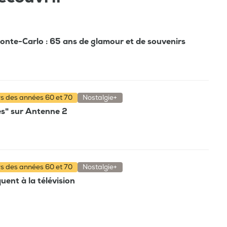
Monte-Carlo : 65 ans de glamour et de souvenirs
rs des années 60 et 70
Nostalgie+
es" sur Antenne 2
rs des années 60 et 70
Nostalgie+
ent à la télévision