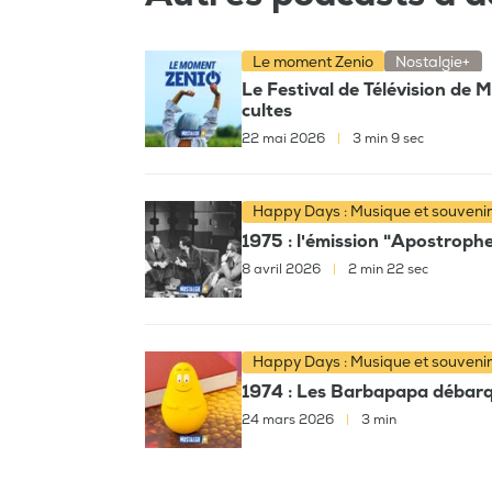
Le moment Zenio
Nostalgie+
Le Festival de Télévision de 
cultes
22 mai 2026
|
3 min 9 sec
Happy Days : Musique et souveni
1975 : l'émission "Apostroph
8 avril 2026
|
2 min 22 sec
Happy Days : Musique et souveni
1974 : Les Barbapapa débarqu
24 mars 2026
|
3 min