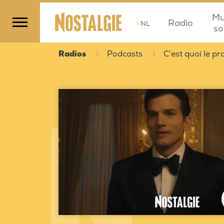
Mu
Radio
>
NL
so
Radios
Podcasts
C'est quoi le 