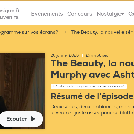
sique &
Evénements
Concours
Nostalgie+
Q
uvenirs
programme sur vos écrans?
The Beauty, la nouvelle sé
20 janvier 2026
|
2 min 58 sec
The Beauty, la no
Murphy avec Asht
C'est quoi le programme sur vos écrans?
Résumé de l'épisode
Deux séries, deux ambiances, mais 
le ventre… juste assez pour se blottir
Ecouter