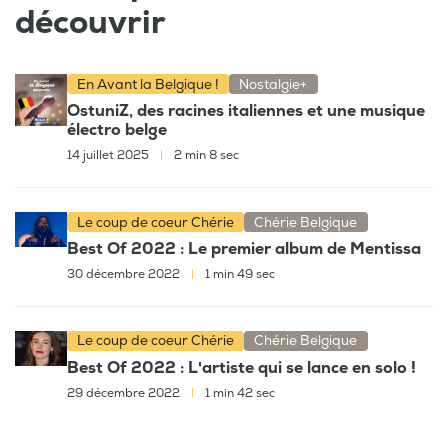
découvrir
En Avant la Belgique !
Nostalgie+
OstuniZ, des racines italiennes et une musique
électro belge
14 juillet 2025
|
2 min 8 sec
Le coup de coeur Chérie
Chérie Belgique
Best Of 2022 : Le premier album de Mentissa
30 décembre 2022
|
1 min 49 sec
Le coup de coeur Chérie
Chérie Belgique
Best Of 2022 : L'artiste qui se lance en solo !
29 décembre 2022
|
1 min 42 sec