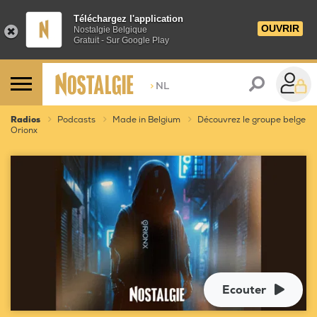
Téléchargez l'application
OUVRIR
Nostalgie Belgique
Gratuit - Sur Google Play
>
NL
Radios
Podcasts
Made in Belgium
Découvrez le groupe belge
Orionx
Ecouter