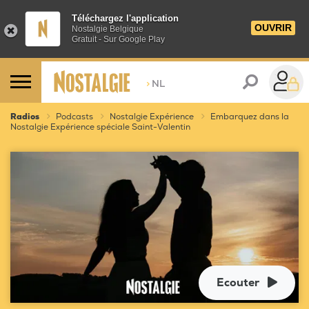
Téléchargez l'application
OUVRIR
Nostalgie Belgique
Gratuit - Sur Google Play
>
NL
Radios
Podcasts
Nostalgie Expérience
Embarquez dans la
Nostalgie Expérience spéciale Saint-Valentin
Ecouter