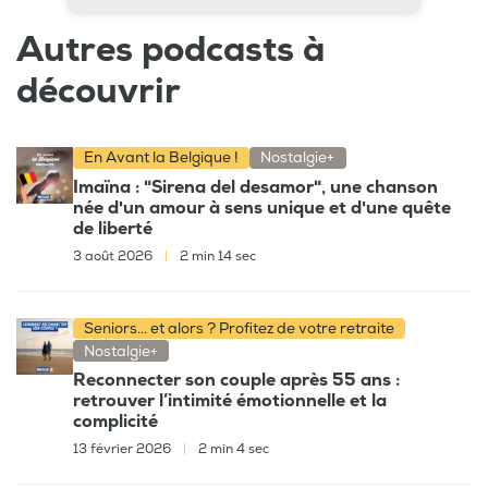
Autres podcasts à
découvrir
En Avant la Belgique !
Nostalgie+
Imaïna : "Sirena del desamor", une chanson
née d'un amour à sens unique et d'une quête
de liberté
3 août 2026
|
2 min 14 sec
Seniors... et alors ? Profitez de votre retraite
Nostalgie+
Reconnecter son couple après 55 ans :
retrouver l’intimité émotionnelle et la
complicité
13 février 2026
|
2 min 4 sec