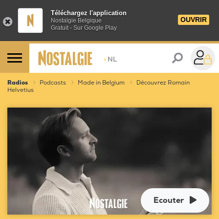
Téléchargez l'application
OUVRIR
Nostalgie Belgique
Gratuit - Sur Google Play
>
NL
Radios
Podcasts
Made in Belgium
Découvrez Romain
Helvetius
Ecouter