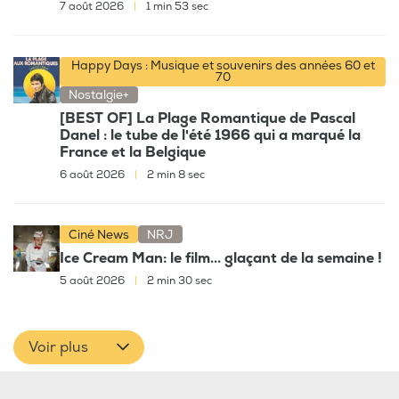
7 août 2026
|
1 min 53 sec
Happy Days : Musique et souvenirs des années 60 et
70
Nostalgie+
[BEST OF] La Plage Romantique de Pascal
Danel : le tube de l'été 1966 qui a marqué la
France et la Belgique
6 août 2026
|
2 min 8 sec
Ciné News
NRJ
Ice Cream Man: le film... glaçant de la semaine !
5 août 2026
|
2 min 30 sec
Voir plus