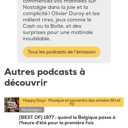
commencez vos matinées sur
Nostalgie dans la joie et la
complicité ! Olivier Duroy et Isa
mêlent rires, jeux comme le
Cash ou la Boîte, et des
surprises pour une matinale
inoubliable.
Tous les podcasts de l'émission
Autres podcasts à
découvrir
Happy Days : Musique et souvenirs des années 60 et
70
Nostalgie+
[BEST OF] 1977 : quand la Belgique passe à
l'heure d'été pour la première fois