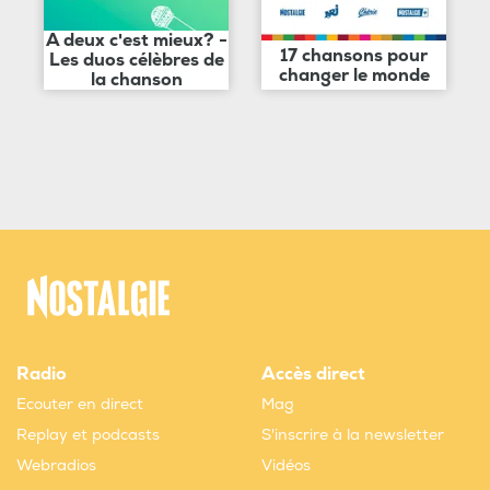
A deux c'est mieux? -
17 chansons pour
Les duos célèbres de
changer le monde
la chanson
Radio
Accès direct
Ecouter en direct
Mag
Replay et podcasts
S'inscrire à la newsletter
Webradios
Vidéos