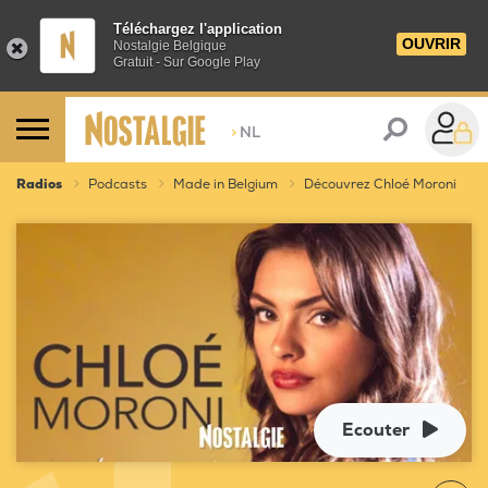
Téléchargez l'application
OUVRIR
Nostalgie Belgique
Gratuit - Sur Google Play
>
NL
Radios
Podcasts
Made in Belgium
Découvrez Chloé Moroni
Ecouter