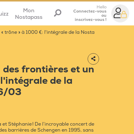
Hello
Mon
Connectez-vous
uizz
ou
Nostapass
inscrivez-vous !
« trône » à 1000 €: l'intégrale de la Nosta
 des frontières et un
l'intégrale de la
26/03
 et Stéphanie ! De l’incroyable concert de
 des barrières de Schengen en 1995, sans