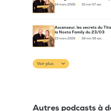
24 mars 2026
|
33 min 57 sec
Ascenseur, les secrets du Tita
la Nosta Family du 23/03
23 mars 2026
|
39 min 56 sec
Voir plus
Autres podcasts à d