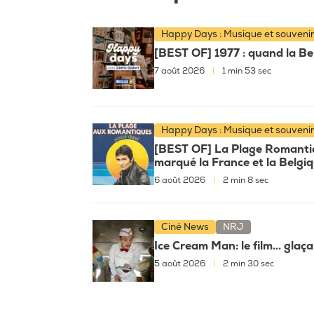
Happy Days : Musique et souveni
[BEST OF] 1977 : quand la Bel
7 août 2026
|
1 min 53 sec
Happy Days : Musique et souveni
[BEST OF] La Plage Romantiqu
marqué la France et la Belgi
6 août 2026
|
2 min 8 sec
Ciné News
NRJ
Ice Cream Man: le film... glaç
5 août 2026
|
2 min 30 sec