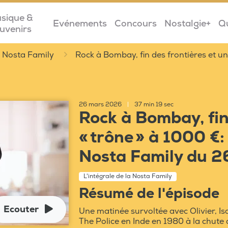
sique &
Evénements
Concours
Nostalgie+
Q
uvenirs
la Nosta Family
Rock à Bombay, fin des frontières et un 
26 mars 2026
|
37 min 19 sec
Rock à Bombay, fin
« trône » à 1000 €: 
Nosta Family du 
L'intégrale de la Nosta Family
Résumé de l'épisode
Ecouter
Une matinée survoltée avec Olivier, Isa
The Police en Inde en 1980 à la chute