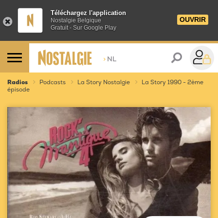
Téléchargez l'application
OUVRIR
Nostalgie Belgique
Gratuit - Sur Google Play
>
NL
Radios
Podcasts
La Story Nostalgie
La Story 1990 - 2ème
épisode