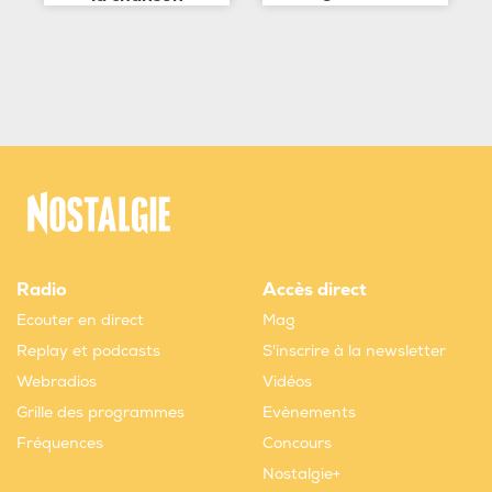
Radio
Accès direct
Ecouter en direct
Mag
Replay et podcasts
S'inscrire à la newsletter
Webradios
Vidéos
Grille des programmes
Evènements
Fréquences
Concours
Nostalgie+