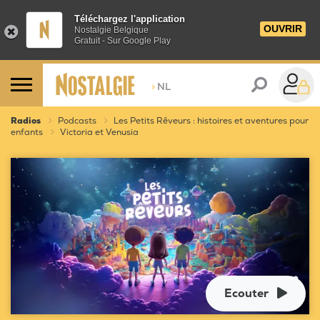
Téléchargez l'application
OUVRIR
Nostalgie Belgique
Gratuit - Sur Google Play
>
NL
Radios
Podcasts
Les Petits Rêveurs : histoires et aventures pour
enfants
Victoria et Venusia
Ecouter