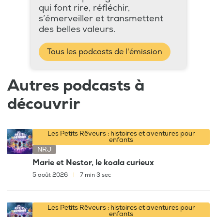
qui font rire, réfléchir,
s’émerveiller et transmettent
des belles valeurs.
Tous les podcasts de l'émission
Autres podcasts à
découvrir
Les Petits Rêveurs : histoires et aventures pour
enfants
NRJ
Marie et Nestor, le koala curieux
5 août 2026
|
7 min 3 sec
Les Petits Rêveurs : histoires et aventures pour
enfants