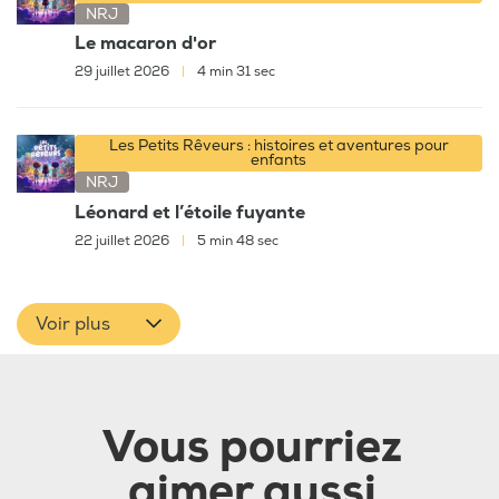
NRJ
Le macaron d'or
29 juillet 2026
|
4 min 31 sec
Les Petits Rêveurs : histoires et aventures pour
enfants
NRJ
Léonard et l’étoile fuyante
22 juillet 2026
|
5 min 48 sec
Voir plus
Vous pourriez
aimer aussi