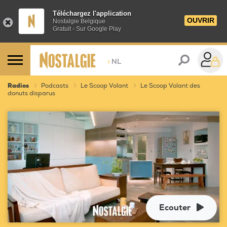
Téléchargez l'application
OUVRIR
Nostalgie Belgique
Gratuit - Sur Google Play
>
NL
Radios
Podcasts
Le Scoop Volant
Le Scoop Volant des
donuts disparus
Ecouter