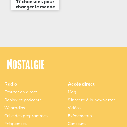
17 chansons pour
changer le monde
Radio
Accès direct
Ecouter en direct
Mag
Replay et podcasts
S'inscrire à la newsletter
Webradios
Vidéos
Grille des programmes
Evènements
Fréquences
Concours