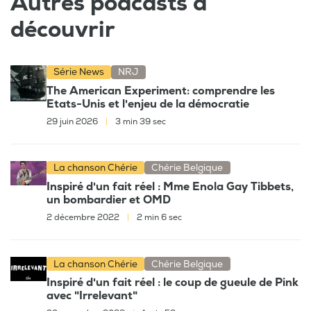
Autres podcasts à
découvrir
Série News
NRJ
The American Experiment: comprendre les
Etats-Unis et l'enjeu de la démocratie
29 juin 2026
|
3 min 39 sec
La chanson Chérie
Chérie Belgique
Inspiré d'un fait réel : Mme Enola Gay Tibbets,
un bombardier et OMD
2 décembre 2022
|
2 min 6 sec
La chanson Chérie
Chérie Belgique
Inspiré d'un fait réel : le coup de gueule de Pink
avec "Irrelevant"