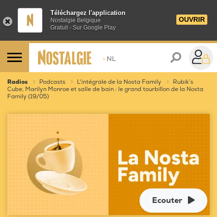
Téléchargez l'application
OUVRIR
Nostalgie Belgique
Gratuit - Sur Google Play
>
NL
Radios
Podcasts
L'intégrale de la Nosta Family
Rubik’s
Cube, Marilyn Monroe et salle de bain : le grand tourbillon de la Nosta
Family (19/05)
Ecouter