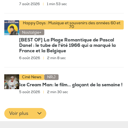
7 août 2026
|
1 min 53 sec
Happy Days : Musique et souvenirs des années 60 et
70
Nostalgie+
[BEST OF] La Plage Romantique de Pascal
Danel : le tube de l'été 1966 qui a marqué la
France et la Belgique
6 août 2026
|
2 min 8 sec
Ciné News
NRJ
Ice Cream Man: le film... glaçant de la semaine !
5 août 2026
|
2 min 30 sec
Voir plus