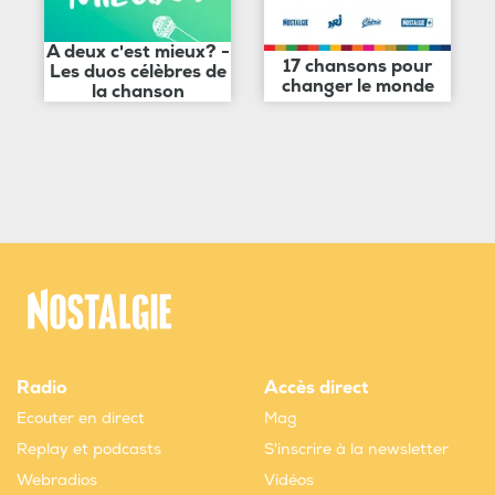
A deux c'est mieux? -
17 chansons pour
Les duos célèbres de
changer le monde
la chanson
Radio
Accès direct
Ecouter en direct
Mag
Replay et podcasts
S'inscrire à la newsletter
Webradios
Vidéos