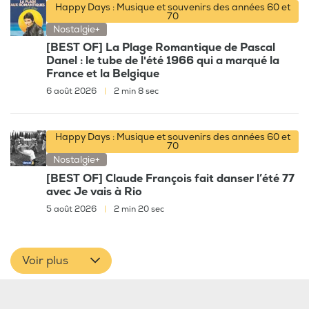
Happy Days : Musique et souvenirs des années 60 et
70
Nostalgie+
[BEST OF] La Plage Romantique de Pascal
Danel : le tube de l'été 1966 qui a marqué la
France et la Belgique
6 août 2026
|
2 min 8 sec
Happy Days : Musique et souvenirs des années 60 et
70
Nostalgie+
[BEST OF] Claude François fait danser l’été 77
avec Je vais à Rio
5 août 2026
|
2 min 20 sec
Voir plus