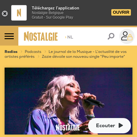
Téléchargez l'application
OUVRIR
Nostalgie Belgique
Gratuit - Sur Google Play
>
NL
Radios
Podcasts
Le journal de la Musique - L'actualité de vos
artistes préférés
Zazie dévoile son nouveau single "Peu importe"
Ecouter