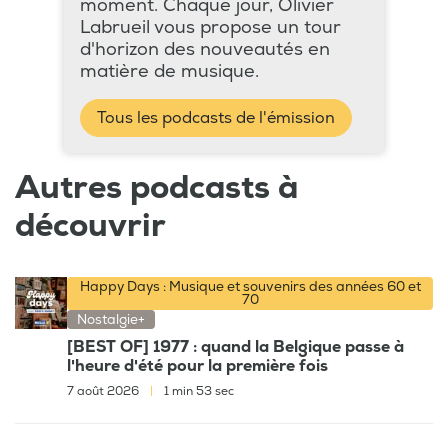
moment. Chaque jour, Olivier
Labrueil vous propose un tour
d'horizon des nouveautés en
matière de musique.
Tous les podcasts de l'émission
Autres podcasts à
découvrir
Happy Days : Musique et souvenirs des années 60 et
70
Nostalgie+
[BEST OF] 1977 : quand la Belgique passe à
l'heure d'été pour la première fois
7 août 2026
|
1 min 53 sec