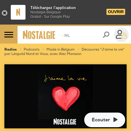
Téléchargez l'application
OUVRIR
Nostalgie Belgique
Gratuit - Sur Google Play
>
NL
Radios
Podcasts
Made in Belgium
Découvrez "J'aime la vie"
par Léopold Nord et Vous, avec Alec Mansion
Ecouter