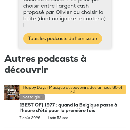
choisir entre l'argent cash
proposé par Olivier ou choisir la
boîte (dont on ignore le contenu)
!
Tous les podcasts de l'émission
Autres podcasts à
découvrir
Happy Days : Musique et souvenirs des années 60 et
70
Nostalgie+
[BEST OF] 1977 : quand la Belgique passe à
l'heure d'été pour la première fois
7 août 2026
|
1 min 53 sec