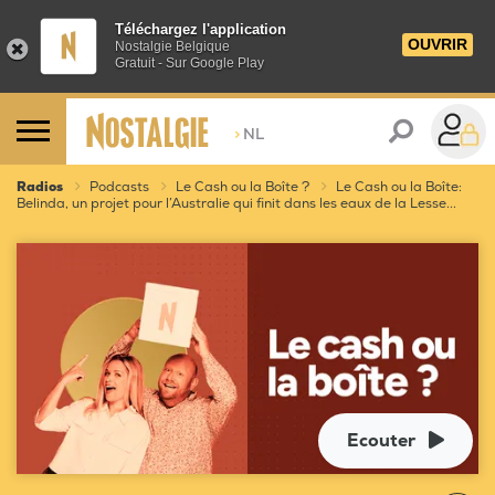
Téléchargez l'application
OUVRIR
Nostalgie Belgique
Gratuit - Sur Google Play
>
NL
Radios
Podcasts
Le Cash ou la Boîte ?
Le Cash ou la Boîte:
Belinda, un projet pour l’Australie qui finit dans les eaux de la Lesse...
Ecouter