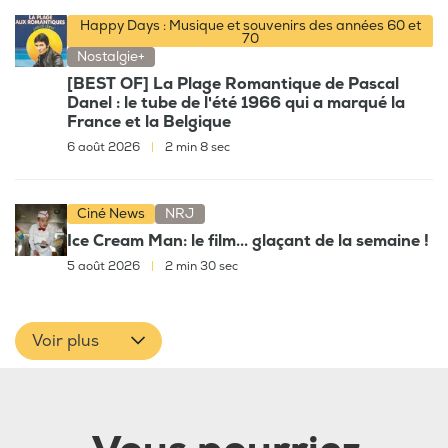
Happy Days : Musique et souvenirs des années 60 et
70
Nostalgie+
[BEST OF] La Plage Romantique de Pascal
Danel : le tube de l'été 1966 qui a marqué la
France et la Belgique
6 août 2026
|
2 min 8 sec
Ciné News
NRJ
Ice Cream Man: le film... glaçant de la semaine !
5 août 2026
|
2 min 30 sec
Voir plus