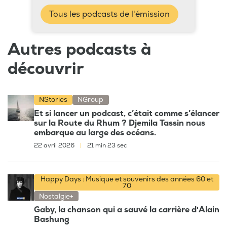
Tous les podcasts de l'émission
Autres podcasts à
découvrir
NStories
NGroup
Et si lancer un podcast, c’était comme s’élancer
sur la Route du Rhum ? Djemila Tassin nous
embarque au large des océans.
22 avril 2026
|
21 min 23 sec
Happy Days : Musique et souvenirs des années 60 et
70
Nostalgie+
Gaby, la chanson qui a sauvé la carrière d'Alain
Bashung