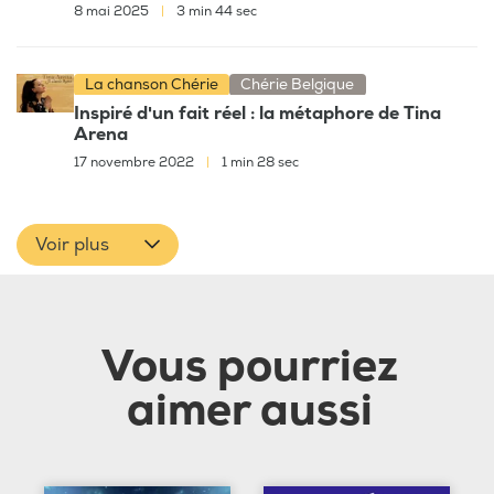
8 mai 2025
|
3 min 44 sec
La chanson Chérie
Chérie Belgique
Inspiré d'un fait réel : la métaphore de Tina
Arena
17 novembre 2022
|
1 min 28 sec
Voir plus
Vous pourriez
aimer aussi