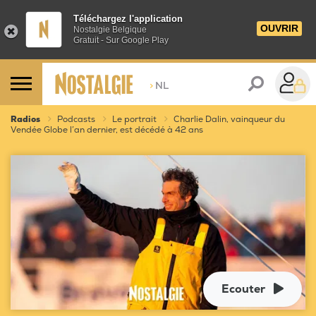
Téléchargez l'application
OUVRIR
Nostalgie Belgique
Gratuit - Sur Google Play
>
NL
Radios
Podcasts
Le portrait
Charlie Dalin, vainqueur du
Vendée Globe l’an dernier, est décédé à 42 ans
Ecouter