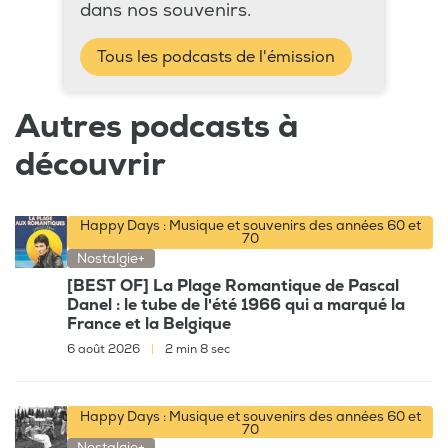
dans nos souvenirs.
Tous les podcasts de l'émission
Autres podcasts à
découvrir
Happy Days : Musique et souvenirs des années 60 et
70
Nostalgie+
[BEST OF] La Plage Romantique de Pascal
Danel : le tube de l'été 1966 qui a marqué la
France et la Belgique
6 août 2026
|
2 min 8 sec
Happy Days : Musique et souvenirs des années 60 et
70