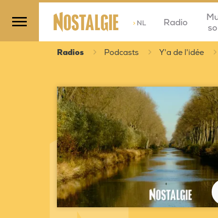
Mu
Radio
>
NL
so
Radios
Podcasts
Y'a de l'idée