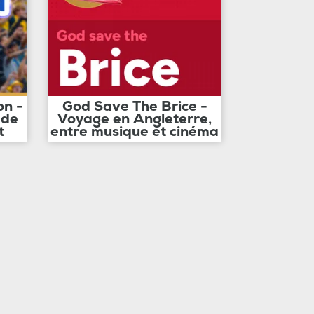
on -
God Save The Brice -
 de
Voyage en Angleterre,
t
entre musique et cinéma