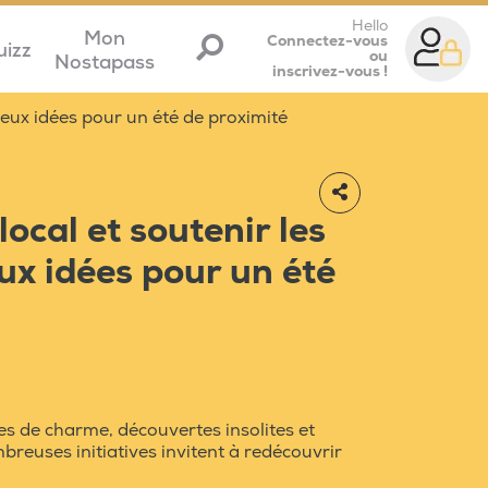
Hello
Mon
Connectez-vous
uizz
ou
Nostapass
inscrivez-vous !
eux idées pour un été de proximité
cal et soutenir les
ux idées pour un été
es de charme, découvertes insolites et
mbreuses initiatives invitent à redécouvrir