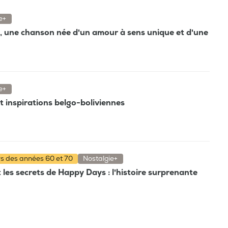
e+
", une chanson née d'un amour à sens unique et d'une
e+
 et inspirations belgo-boliviennes
rs des années 60 et 70
Nostalgie+
t les secrets de Happy Days : l'histoire surprenante