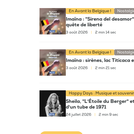
En Avant la Belgique !
Nostalgi
Imaïna : "Sirena del desamor
quête de liberté
3 août 2026
|
2 min 14 sec
En Avant la Belgique !
Nostalgi
Imaïna : sirènes, lac Titicaca
3 août 2026
|
2 min 21 sec
Happy Days : Musique et souveni
Sheila, "L'Étoile du Berger" e
d'un tube de 1971
24 juillet 2026
|
2 min 9 sec