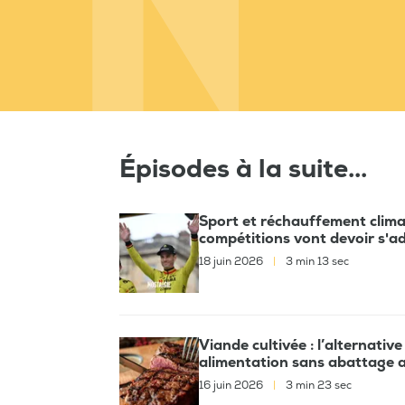
Épisodes à la suite...
Sport et réchauffement clima
compétitions vont devoir s'a
18 juin 2026
|
3 min 13 sec
Viande cultivée : l’alternativ
alimentation sans abattage 
16 juin 2026
|
3 min 23 sec