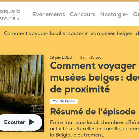
sique &
Evénements
Concours
Nostalgie+
Q
uvenirs
Comment voyager local et soutenir les musées belges : d
19 juin 2026
|
3 min 15 sec
Comment voyager lo
musées belges : de
de proximité
Y'a de l'idée
Résumé de l'épisode
Ecouter
Entre tourisme local, chambres d’hôt
activités culturelles en famille, de no
la Belgique autrement.