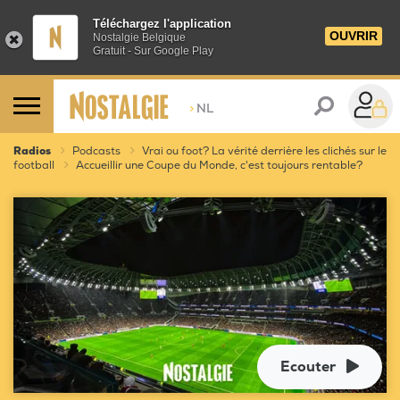
Téléchargez l'application
OUVRIR
Nostalgie Belgique
Gratuit - Sur Google Play
>
NL
Radios
Podcasts
Vrai ou foot? La vérité derrière les clichés sur le
football
Accueillir une Coupe du Monde, c'est toujours rentable?
Ecouter