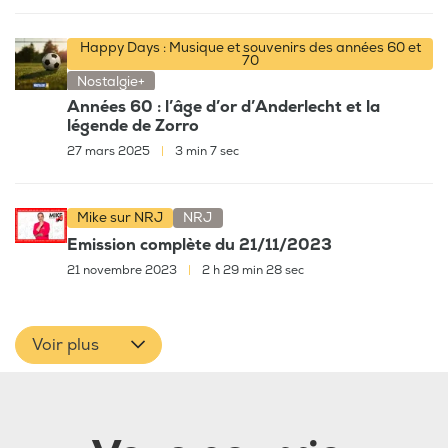
Happy Days : Musique et souvenirs des années 60 et
70
Nostalgie+
Années 60 : l’âge d’or d’Anderlecht et la
légende de Zorro
27 mars 2025
|
3 min 7 sec
Mike sur NRJ
NRJ
Emission complète du 21/11/2023
21 novembre 2023
|
2 h 29 min 28 sec
Voir plus