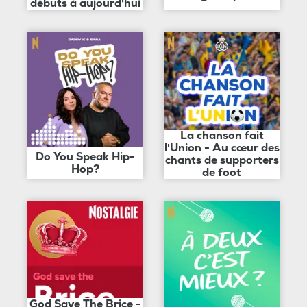
débuts à aujourd'hui
La chanson fait
l'Union - Au cœur des
Do You Speak Hip-
chants de supporters
Hop?
de foot
God Save The Brice -