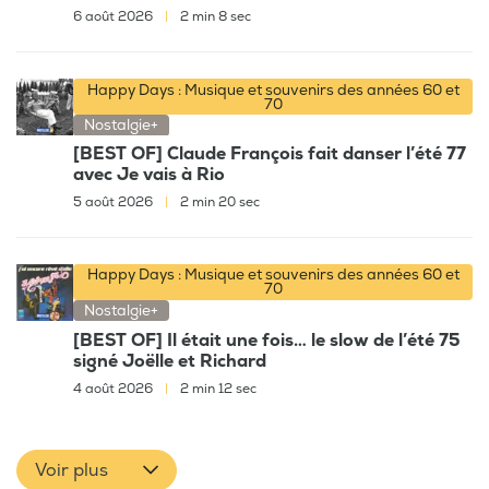
6 août 2026
|
2 min 8 sec
Happy Days : Musique et souvenirs des années 60 et
70
Nostalgie+
[BEST OF] Claude François fait danser l’été 77
avec Je vais à Rio
5 août 2026
|
2 min 20 sec
Happy Days : Musique et souvenirs des années 60 et
70
Nostalgie+
[BEST OF] Il était une fois… le slow de l’été 75
signé Joëlle et Richard
4 août 2026
|
2 min 12 sec
Voir plus