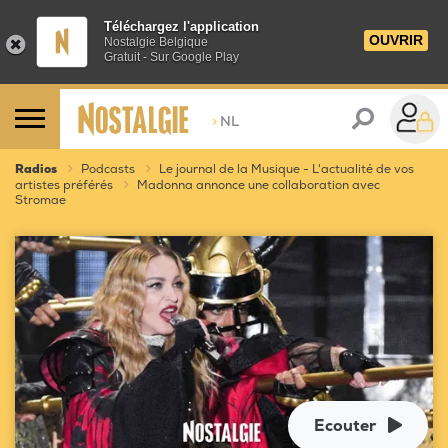
Téléchargez l'application
OUVRIR
Nostalgie Belgique
Gratuit - Sur Google Play
>
NL
Radios
Podcasts
Le journal de la Musique - L'actualité de vos
artistes préférés
Madonna annonce une collaboration avec
Stromae
Ecouter