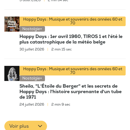
3 août 2026
|
2 min 14 sec
Happy Days : Musique et souvenirs des années 60 et
70
Nostalgie+
Happy Days : 1er avril 1960, TIROS 1 et l'été le
plus catastrophique de la météo belge
30 juillet 2026
|
2 min 15 sec
Happy Days : Musique et souvenirs des années 60 et
70
Nostalgie+
Sheila, "L'Étoile du Berger" et les secrets de
Happy Days : l'histoire surprenante d'un tube
de 1971
24 juillet 2026
|
2 min 9 sec
Voir plus