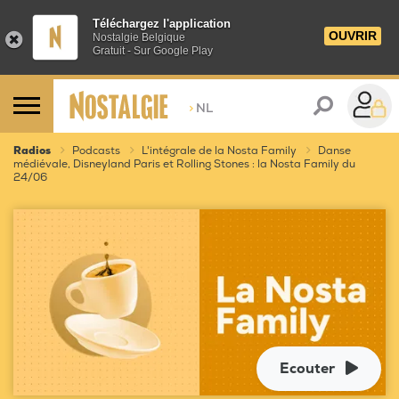
Téléchargez l'application
OUVRIR
Nostalgie Belgique
Gratuit - Sur Google Play
>
NL
Radios
Podcasts
L'intégrale de la Nosta Family
Danse
médiévale, Disneyland Paris et Rolling Stones : la Nosta Family du
24/06
Ecouter