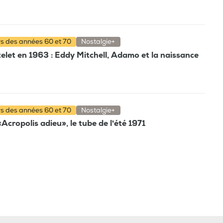
rs des années 60 et 70
Nostalgie+
elet en 1963 : Eddy Mitchell, Adamo et la naissance
rs des années 60 et 70
Nostalgie+
'«Acropolis adieu», le tube de l'été 1971