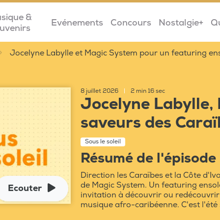
sique &
Evénements
Concours
Nostalgie+
Q
uvenirs
Jocelyne Labylle et Magic System pour un featuring ens
8 juillet 2026
|
2 min 16 sec
Jocelyne Labylle, 
saveurs des Caraï
Sous le soleil
Résumé de l'épisode
Direction les Caraïbes et la Côte d'Iv
de Magic System. Un featuring ensoleil
Ecouter
invitation à découvrir ou redécouvrir
musique afro-caribéenne. C'est l'été 