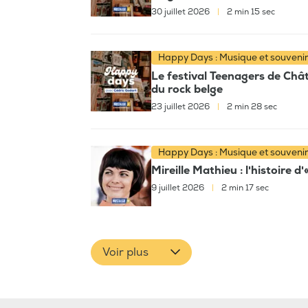
30 juillet 2026
|
2 min 15 sec
Happy Days : Musique et souveni
Le festival Teenagers de Chât
du rock belge
23 juillet 2026
|
2 min 28 sec
Happy Days : Musique et souveni
Mireille Mathieu : l'histoire d
9 juillet 2026
|
2 min 17 sec
Voir plus