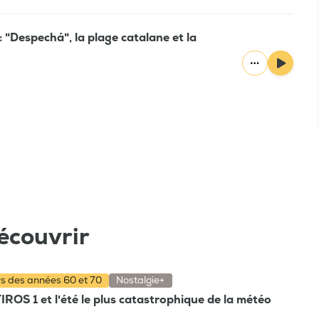
 "Despechá", la plage catalane et la
écouvrir
rs des années 60 et 70
Nostalgie+
TIROS 1 et l'été le plus catastrophique de la météo