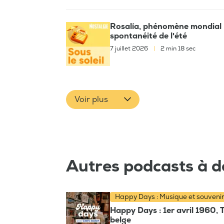
Rosalía, phénomène mondial :
spontanéité de l'été
7 juillet 2026
|
2 min 18 sec
Voir plus
Autres podcasts à d
Happy Days : Musique et souveni
Happy Days : 1er avril 1960, 
belge