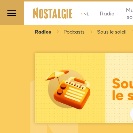
Mu
Radio
>
NL
so
Radios
Podcasts
Sous le soleil