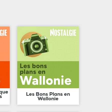
ique
Les Bons Plans en
s
Wallonie