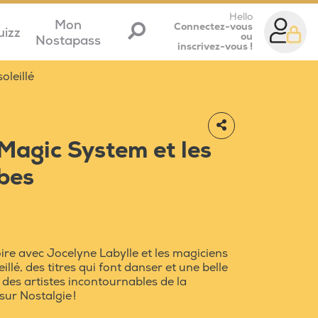
Hello
Mon
Connectez-vous
uizz
ou
Nostapass
inscrivez-vous !
oleillé
Magic System et les
bes
oire avec Jocelyne Labylle et les magiciens
lé, des titres qui font danser et une belle
 des artistes incontournables de la
sur Nostalgie !