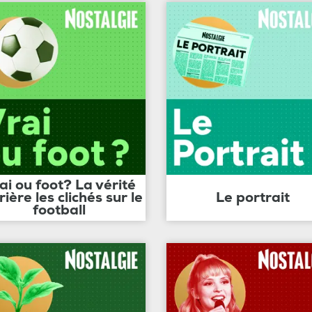
ai ou foot? La vérité
rière les clichés sur le
Le portrait
football