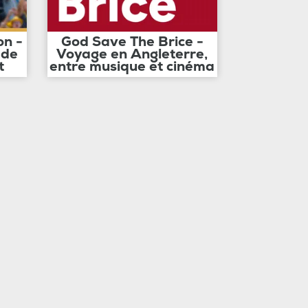
on -
God Save The Brice -
 de
Voyage en Angleterre,
t
entre musique et cinéma