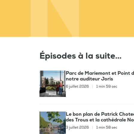
Épisodes à la suite...
Parc de Mariemont et Point d
notre auditeur Joris
6 juillet 2026
|
1 min 59 sec
Le bon plan de Patrick Choteau
des Trous et la cathédrale 
3 juillet 2026
|
1 min 58 sec