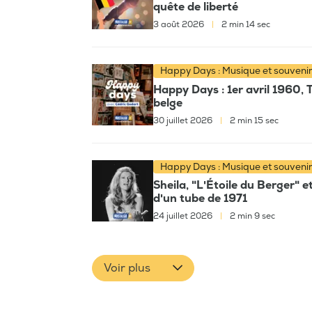
quête de liberté
3 août 2026
|
2 min 14 sec
Happy Days : Musique et souveni
Happy Days : 1er avril 1960, 
belge
30 juillet 2026
|
2 min 15 sec
Happy Days : Musique et souveni
Sheila, "L'Étoile du Berger" e
d'un tube de 1971
24 juillet 2026
|
2 min 9 sec
Voir plus