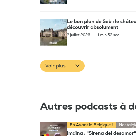
Le bon plan de Seb : le château
découvrir absolument
2 juillet 2026
|
1 min 52 sec
Voir plus
Autres podcasts à d
En Avant la Belgique !
Nostalgi
Imaïna : "Sirena del desamor