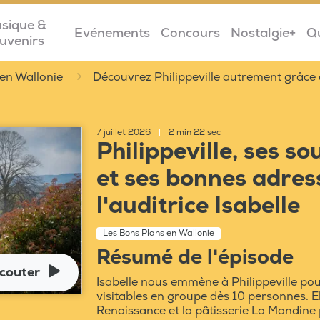
sique &
Evénements
Concours
Nostalgie+
Q
uvenirs
en Wallonie
Découvrez Philippeville autrement grâce a
7 juillet 2026
|
2 min 22 sec
Philippeville, ses s
et ses bonnes adress
l'auditrice Isabelle
Les Bons Plans en Wallonie
Résumé de l'épisode
couter
Isabelle nous emmène à Philippeville pour
visitables en groupe dès 10 personnes. 
Renaissance et la pâtisserie La Mandine 