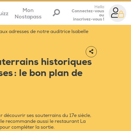
Hello
Mon
Connectez-vous
uizz
ou
Nostapass
inscrivez-vous !
ux adresses de notre auditrice Isabelle
outerrains historiques
es : le bon plan de
 découvrir ses souterrains du 17e siècle,
Elle recommande aussi le restaurant La
pour compléter la sortie.