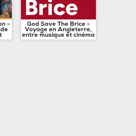
on -
God Save The Brice -
 de
Voyage en Angleterre,
t
entre musique et cinéma