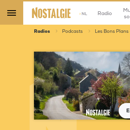
Mu
Radio
>
NL
so
Radios
Podcasts
Les Bons Plans 
E