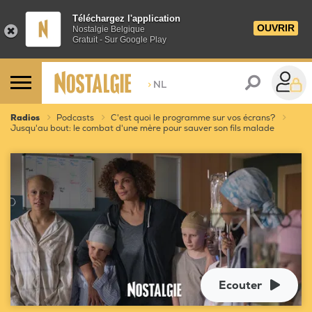
Téléchargez l'application
OUVRIR
Nostalgie Belgique
Gratuit - Sur Google Play
>
NL
Radios
Podcasts
C'est quoi le programme sur vos écrans?
Jusqu'au bout: le combat d'une mère pour sauver son fils malade
Ecouter