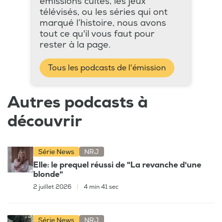
émissions cultes, les jeux
télévisés, ou les séries qui ont
marqué l’histoire, nous avons
tout ce qu'il vous faut pour
rester à la page.
Tous les podcasts de l'émission
Autres podcasts à
découvrir
Série News
NRJ
Elle: le prequel réussi de "La revanche d'une
blonde"
2 juillet 2026
|
4 min 41 sec
Série News
NRJ